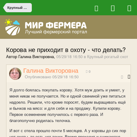
Крупный рогатый скот
Корова не приходит в охоту - что делать?
Автор Галина Викторовна,
05/29/18 16:50
в
Крупный рогатый скот
Галина Викторовна
0
Опубликовано
05/29/18 16:50
Я долго боялась покупать корову. Хотя муж доить и умеет, у
меня никак не получается. Но и одной свининой уже питаться
надоело. Решили, что кроме поросят, будем выращивать ещё
и бычков на мясо: и для себя и на продажу. Купили корову.
Первое осеменение получилось с первого раза. И
благополучно родилась телочка.
И вот с отела прошло почти 5 месяцев. А у коровы до сих пор
нет охоты, то есть нет течки. Время проходит и снижаются