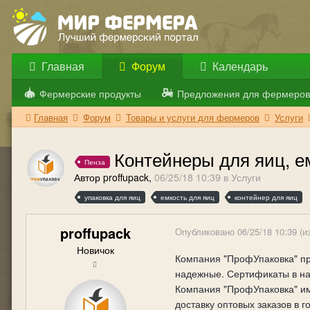
Главная
Форум
Календарь
Фермерские продукты
Предложения для фермеров
Главная
Форум
Товары и услуги для фермеров
Услуги
Контейнеры для яиц, е
Пенза
Автор proffupack,
06/25/18 10:39
в
Услуги
упаковка для яиц
емкость для яиц
контейнер для яиц
proffupack
Опубликовано
06/25/18 10:39
(и
Новичок
Компания "ПрофУпаковка" пр
надежные. Сертификаты в нал
Компания "ПрофУпаковка" им
доставку оптовых заказов в 