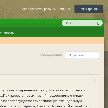
Уже зарегистрированы? Войти
Регистрация
тивность
Авторизация
Подписчики
1
Жалоба
я куриных и перепелиных яиц. Контейнеры прочные и
..При заказе оптовых партий предоставляем скидки.
 позволяет осуществлять бесплатную еженедельную
мбов, Липецк, Саратов, Самара, Тольятти, Йошкар-Ола,