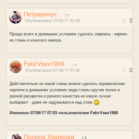
Петравичус
0
Опубликовано
07/05/17 22:28
Проще всего в домашних условиях сделать лампачь - кирпич
из глины и конского навоза.
FakirVsex1968
0
Опубликовано
07/06/17 07:02
Действительно из какой глины можно сделать керамические
кирпичи в домашних условиях веди глины кругом полно и
разной расцветки и разного качества но какую лучше
выбирают - даже не задумывался над этим
Изменено
07/06/17 07:03
пользователем FakirVsex1968
Полина Худякова
3