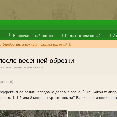
Непрочитанный контент
Пользователи онлайн
Ак
Удобрения, агрохимия, защита растений
после весенней обрезки
охимия, защита растений
зменено)
и эффективнее белить плодовые деревья весной? При какой темпера
еревья: 1; 1,5 или 2 метра от уровня земли? Ваши практические с