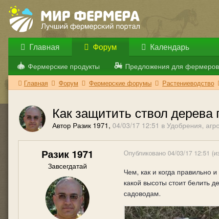
Главная
Форум
Календарь
Фермерские продукты
Предложения для фермеров
Главная
Форум
Фермерские форумы
Растениеводство
Как защитить ствол дерева 
Автор Разик 1971,
04/03/17 12:51
в
Удобрения, агр
Разик 1971
Опубликовано
04/03/17 12:51
(и
Завсегдатай
Чем, как и когда правильно 
какой высоты стоит белить д
садоводам.