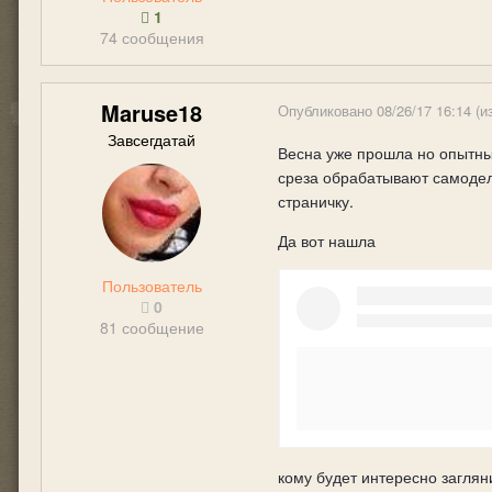
1
74 сообщения
Maruse18
Опубликовано
08/26/17 16:14
(и
Завсегдатай
Весна уже прошла но опытные
среза обрабатывают самодель
страничку.
Да вот нашла
Пользователь
0
81 сообщение
кому будет интересно загля