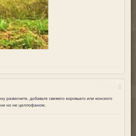
Жалоба
ину размочите, добавьте свежего коровьего или конского
кани но не целлофаном.