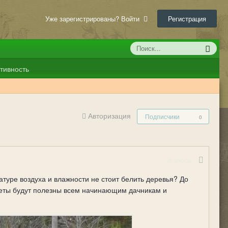
Уже зарегистрированы? Войти
Регистрация
тивность
Авторизация
Подписчики
0
Жалоба
туре воздуха и влажности не стоит белить деревья? До
оветы будут полезны всем начинающим дачникам и