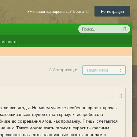
Уже зарегистрированы? Войти
Регистрация
тивность
Авторизация
Подписчики
0
Жалоба
вали все ягоды. На моем участке особенно вредят дрозды,
и развешиваньем трупов отпал сразу. Я испробовала
бнике до созревания ягод, как приманку. Птицы слетаются
 на них. Также можно взять гальку и окрасить красным
нарезанные на ленты пластиковые пакеты пополам с