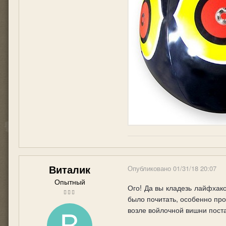
Виталик
Опубликовано
01/31/18 20:07
Опытный
Ого! Да вы кладезь лайфхако
было почитать, особенно про
возле войлочной вишни поста