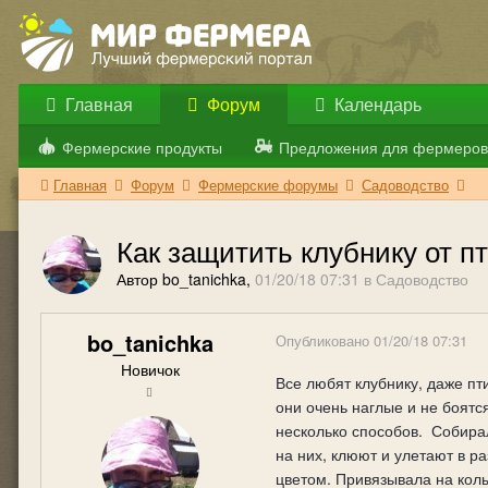
Главная
Форум
Календарь
Фермерские продукты
Предложения для фермеров
Главная
Форум
Фермерские форумы
Садоводство
Как защитить клубнику от 
Автор bo_tanichka,
01/20/18 07:31
в
Садоводство
bo_tanichka
Опубликовано
01/20/18 07:31
Новичок
Все любят клубнику, даже пт
они очень наглые и не боятс
несколько способов. Собирал
на них, клюют и улетают в р
цветом. Привязывала на кол