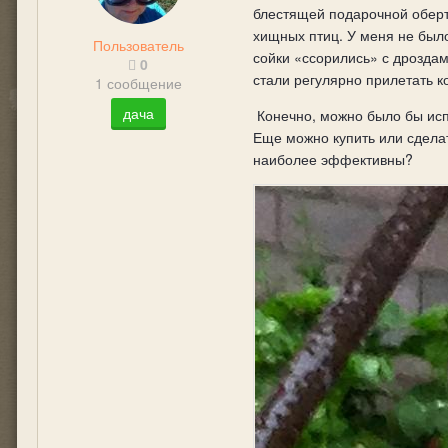
блестящей подарочной обертк
хищных птиц. У меня не было
Пользователь
сойки «ссорились» с дроздам
0
стали регулярно прилетать к
1 сообщение
дача
Конечно, можно было бы испо
Еще можно купить или сделат
наиболее эффективны?