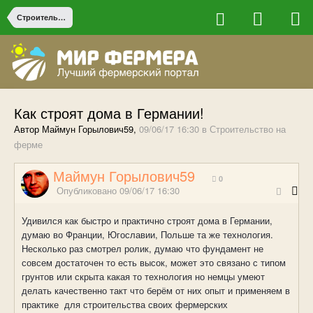
Строительство на ферме
Как строят дома в Германии!
Автор Маймун Горылович59,
09/06/17 16:30
в
Строительство на
ферме
Маймун Горылович59
0
Опубликовано
09/06/17 16:30
Удивился как быстро и практично строят дома в Германии,
думаю во Франции, Югославии, Польше та же технология.
Несколько раз смотрел ролик, думаю что фундамент не
совсем достаточен то есть высок, может это связано с типом
грунтов или скрыта какая то технология но немцы умеют
делать качественно такт что берём от них опыт и применяем в
практике для строительства своих фермерских