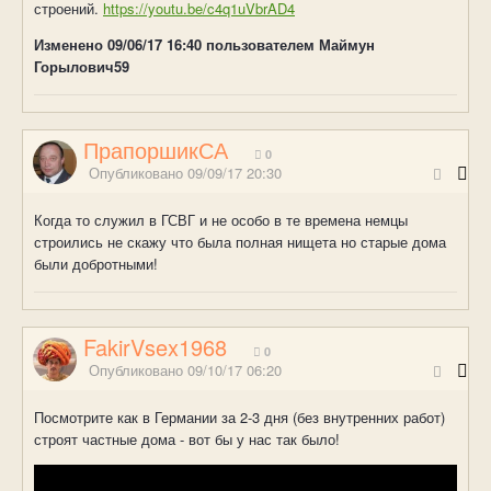
строений.
https://youtu.be/c4q1uVbrAD4
Изменено
09/06/17 16:40
пользователем Маймун
Горылович59
ПрапоршикСА
0
Опубликовано
09/09/17 20:30
Когда то служил в ГСВГ и не особо в те времена немцы
строились не скажу что была полная нищета но старые дома
были добротными!
FakirVsex1968
0
Опубликовано
09/10/17 06:20
Посмотрите как в Германии за 2-3 дня (без внутренних работ)
строят частные дома - вот бы у нас так было!