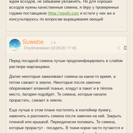
ждем всходов, не забываем увлажнять. Но для хороших
всходов нужны качественные семена, я беру у проверенных
годами поставщиков
https://ogurki.com
и кстати у них же и
консультируюсь по вопросам выращивания овощей
Suwebe
0
Опубликовано
02/20/20 17:05
Перед посадкой семена лучше продезинфицировать в слабом
растворе марганцовки.
Далее некоторые замачивают семена на какое-то время, а
потом сажают в землю. Некоторые после замочки
оборачивают влажной тканью, кладут в пакет и в тёплое
место, батарея подойдёт. Те семена, которые начали
прорастать, сажают в землю.
Еще лучше в этом плане постелить в контейнер бумагу,
намочить и разложить семена после замочки на ней. Закрыть
пленкой или крышкой. Периодически поливать. Те семена,
которые прорастут - посадить. В ткани корни часто путаются и