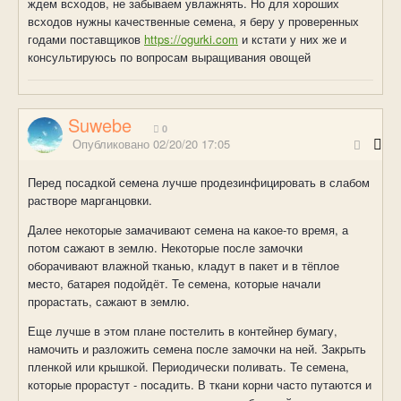
ждем всходов, не забываем увлажнять. Но для хороших
всходов нужны качественные семена, я беру у проверенных
годами поставщиков
https://ogurki.com
и кстати у них же и
консультируюсь по вопросам выращивания овощей
Suwebe
0
Опубликовано
02/20/20 17:05
Перед посадкой семена лучше продезинфицировать в слабом
растворе марганцовки.
Далее некоторые замачивают семена на какое-то время, а
потом сажают в землю. Некоторые после замочки
оборачивают влажной тканью, кладут в пакет и в тёплое
место, батарея подойдёт. Те семена, которые начали
прорастать, сажают в землю.
Еще лучше в этом плане постелить в контейнер бумагу,
намочить и разложить семена после замочки на ней. Закрыть
пленкой или крышкой. Периодически поливать. Те семена,
которые прорастут - посадить. В ткани корни часто путаются и