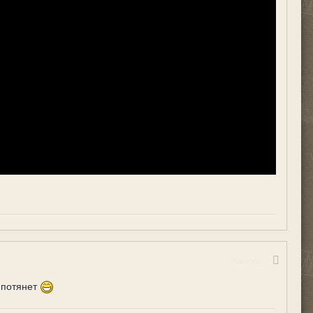
Жалоба
а потянет