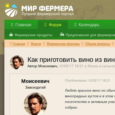
Главная
Форум
Календарь
Фермерские продукты
Предложения для фермеров
Главная
Форум
Фермерские форумы
Общие вопросы
Как приготовить вино из ви
Автор Моисеевич,
10/02/17 18:21
в
Жизнь в сельск
Моисеевич
Опубликовано
10/02/17 18:21
Завсегдатай
Люблю красное вино но обычн
виноградных кустов и в этом 
посетителям и активным учас
собран.