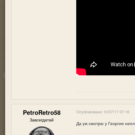
PetroRetro58
Опубликовано
10/07/17 07:16
Завсегдатай
Да уж смотрю у Георгия непл