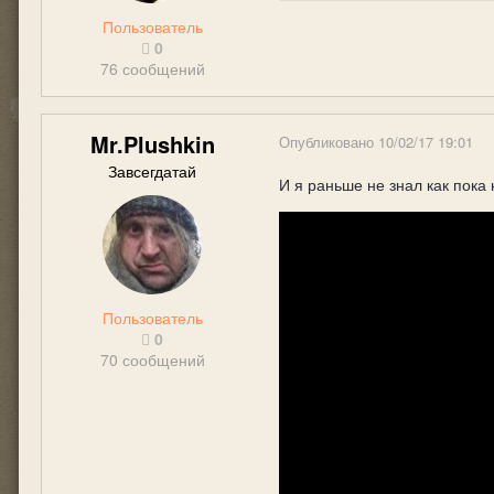
Пользователь
0
76 сообщений
Mr.Plushkin
Опубликовано
10/02/17 19:01
Завсегдатай
И я раньше не знал как пока
Пользователь
0
70 сообщений