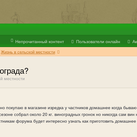
Непрочитанный контент
Пользователи онлайн
Ак
Жизнь в сельской местности
нограда?
ой местности
о покупаю в магазине изредка у частников домашнее когда бываю в
сезоне собрал около 20 кг. виноградных гронок но никогда сам вин 
тникам форума будет интересно узнать как приготовить домашнее в