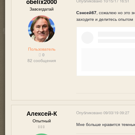
obelix2000
Опубликовано
10/15/17 16:51
Завсегдатай
Сэнсей67
, сожалею но это з
заходите и делитесь опытом
Пользователь
0
82 сообщения
Алексей-К
Опубликовано
09/03/19 09:27
Опытный
Мне больше нравится темные