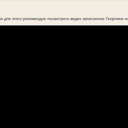
зии для этого рекомендую посмотреть видео записанное Георгием н