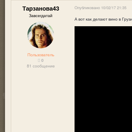
Тарзанова43
Опубликовано
10/02/17 21:35
Завсегдатай
А вот как делают вино в Гру
Пользователь
0
81 сообщение