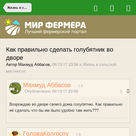
Жизнь в сельской местности
Как правильно сделать голубятник во
дворе
Автор Махмуд Аббасов,
06/13/17 23:56
в
Жизнь в сельской
местности
Махмуд Аббасов
0
Опубликовано
06/13/17 23:56
Возрождаю во дворе своего дома голубятню. Как правильно
её сделать что бы им было удобно там жить???
ГоловаКолгоспу
0