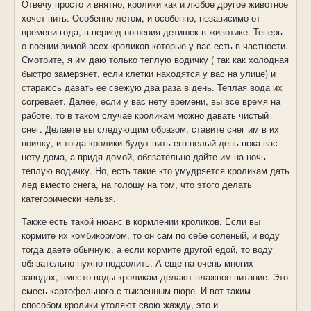
Отвечу просто и внятно, кролики как и любое другое животное
хочет пить. Особенно летом, и особенно, независимо от
времени года, в период ношения детишек в животике. Теперь
о поении зимой всех кроликов которые у вас есть в частности.
Смотрите, я им даю только теплую водичку ( так как холодная
быстро замерзнет, если клетки находятся у вас на улице) и
стараюсь давать ее свежую два раза в день. Теплая вода их
согревает. Далее, если у вас нету времени, вы все время на
работе, то в таком случае кроликам можно давать чистый
снег. Делаете вы следующим образом, ставите снег им в их
поилку, и тогда кролики будут пить его целый день пока вас
нету дома, а придя домой, обязательно дайте им на ночь
теплую водичку. Но, есть такие кто умудряется кроликам дать
лед вместо снега, на голошу на том, что этого делать
категорически нельзя.
Также есть такой нюанс в кормлении кроликов. Если вы
кормите их комбикормом, то он сам по себе соленый, и воду
тогда даете обычную, а если кормите другой едой, то воду
обязательно нужно подсолить. А еще на очень многих
заводах, вместо воды кроликам делают влажное питание. Это
смесь картофельного с тыквенным пюре. И вот таким
способом кролики утоляют свою жажду, это и