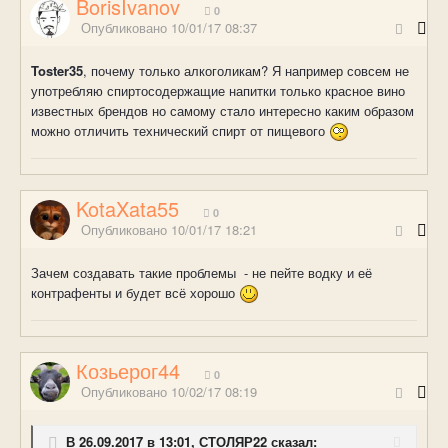
BorisIvanov
0
Опубликовано
10/01/17 08:37
Toster35
, почему только алкоголикам? Я например совсем не
употребляю спиртосодержащие напитки только красное вино
известных брендов но самому стало интересно каким образом
можно отличить технический спирт от пищевого
KotaXata55
0
Опубликовано
10/01/17 18:21
Зачем создавать такие проблемы - не пейте водку и её
контрафенты и будет всё хорошо
Козьерог44
0
Опубликовано
10/02/17 08:19
В 26.09.2017 в 13:01, СТОЛЯР22 сказал: