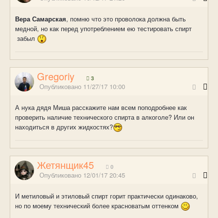
Вера Самарская
, помню что это проволока должна быть
медной, но как перед употреблением ею тестировать спирт
забыл
Gregoriy
3
Опубликовано
11/27/17 10:00
А нука дядя Миша расскажите нам всем поподробнее как
проверить наличие технического спирта в алкоголе? Или он
находиться в других жидкостях?
Жетянщик45
0
Опубликовано
12/01/17 20:45
И метиловый и этиловый спирт горит практически одинаково,
но по моему технический более красноватым оттенком