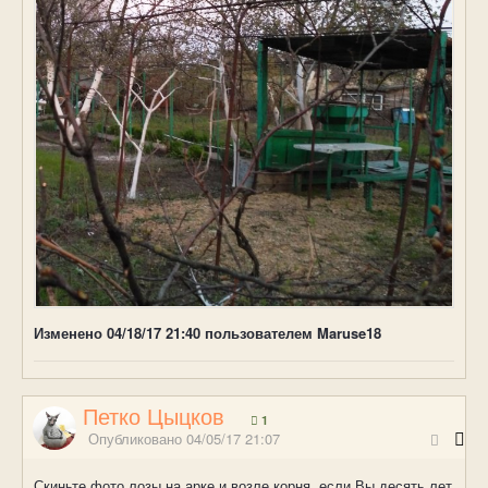
Изменено
04/18/17 21:40
пользователем Maruse18
Петко Цыцков
1
Опубликовано
04/05/17 21:07
Скиньте фото лозы на арке и возле корня, если Вы десять лет