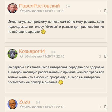
ПавелРостовский
0
Опубликовано
11/20/17 19:29
Имею такую же проблему но пока сам её не могу решить, хотя
подкладывал по голову "ёжиков" и разные др. приспособления
но всё равно храплю
Козьерог44
0
Опубликовано
11/26/17 22:10
На первом TV канале была интересная передача про здоровье
в которой наглядно рассказывали о причине ночного храпа вот
только жаль что выбросил программу, а было бы интересно
посмотреть её повтор в онлайне
Zuza
0
Опубликовано
11/26/17 22:42