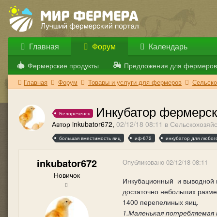
Главная
Форум
Календарь
Фермерские продукты
Предложения для фермеров
Главная
Форум
Товары и услуги для фермеров
Сельско
Инкубатор фермерс
Белореченск
Автор inkubator672,
02/12/18 08:11
в
Сельскохозяй
большая вместимость яиц
иф-672
инкубатор для любог
inkubator672
Опубликовано
02/12/18 08:11
Новичок
Инкубационный и выводной и
достаточно небольших размер
1400 перепелиных яиц.
1.Маленькая потребляемая