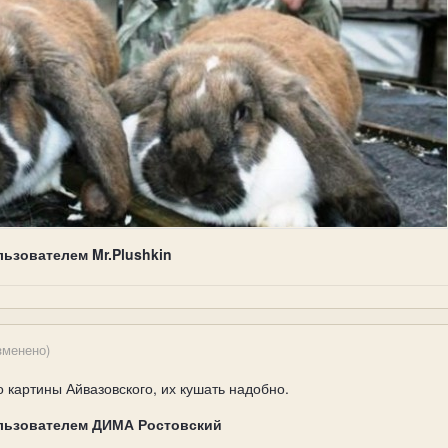
льзователем Mr.Plushkin
зменено)
то картины Айвазовского, их кушать надобно.
льзователем ДИМА Ростовский