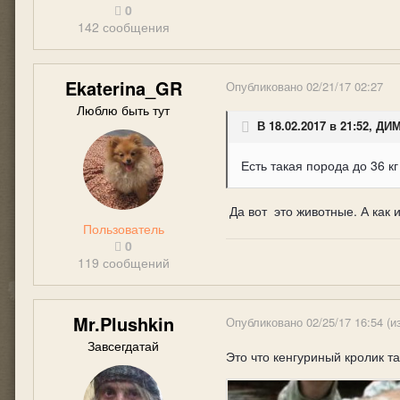
0
142 сообщения
Ekaterina_GR
Опубликовано
02/21/17 02:27
Люблю быть тут
В 18.02.2017 в 21:52, Д
Есть такая порода до 36 к
Да вот это животные. А как 
Пользователь
0
119 сообщений
Mr.Plushkin
Опубликовано
02/25/17 16:54
(и
Завсегдатай
Это что кенгуриный кролик та