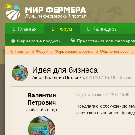
Главная
Форум
Календарь
Фермерские продукты
Предложения для фермеров
Главная
Форум
Фермерские форумы
Общие вопросы
Идея для бизнеса
Автор Валентин Петрович,
02/12/17 15:46
в
Бизнес
Валентин
Опубликовано
02/12/17 15:46
Петрович
Предлагаю к обсуждению тем
Люблю быть тут
советская шиншилла, фландр