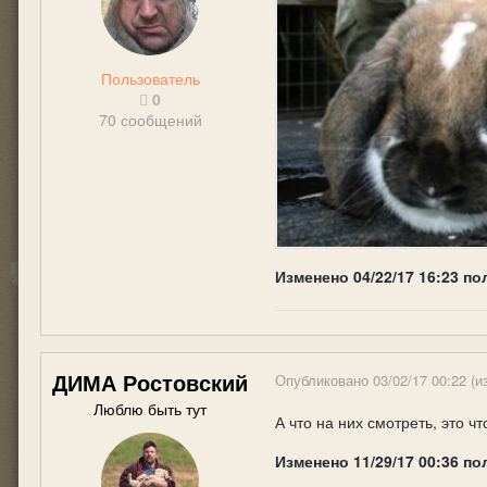
Пользователь
0
70 сообщений
Изменено
04/22/17 16:23
по
ДИМА Ростовский
Опубликовано
03/02/17 00:22
(и
Люблю быть тут
А что на них смотреть, это ч
Изменено
11/29/17 00:36
по