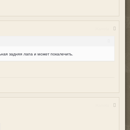
Жалоба
ьная задняя лапа и может покалечить.
Жалоба
!