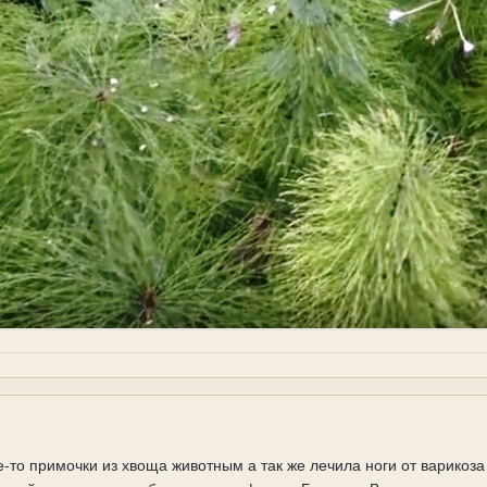
то примочки из хвоща животным а так же лечила ноги от варикоза