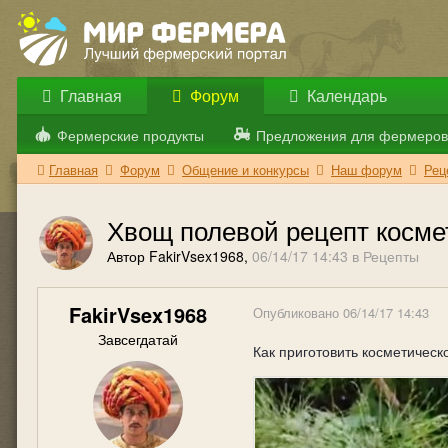
Главная
Форум
Календарь
Фермерские продукты
Предложения для фермеров
Главная
Форум
Общение и конкурсы
Наш форум
Рец
Хвощ полевой рецепт косме
Автор FakirVsex1968,
06/14/17 14:43
в
Рецепты
FakirVsex1968
Опубликовано
06/14/17 14:43
Завсегдатай
Как приготовить косметическ