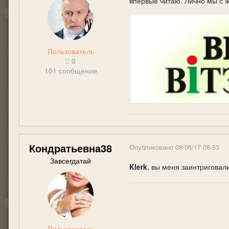
впервые читаю. Лично мы с 
Пользователь
0
101 сообщение
Кондратьевна38
Опубликовано
08/06/17 08:53
Завсегдатай
Klerk
, вы меня заинтриговал
Пользователь