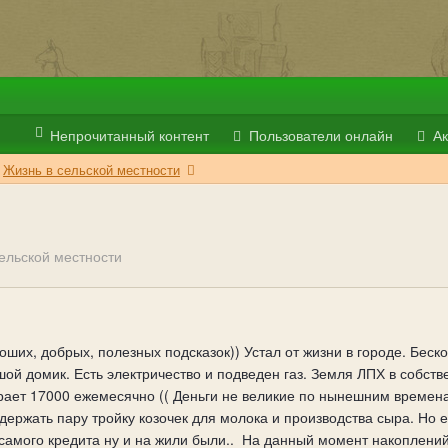
Непрочитанный контент
Пользователи онлайн
Ак
Жизнь в сельской местности
ельской местности
ших, добрых, полезных подсказок)) Устал от жизни в городе. Бескон
ой домик. Есть электричество и подведен газ. Земля ЛПХ в собст
ирает 17000 ежемесячно (( Деньги не великие по нынешним времена
ержать пару тройку козочек для молока и производства сыра. Но ест
 самого кредита ну и на жили были.. На данный момент накоплений 