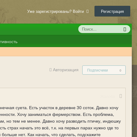
Уже зарегистрированы? Войти
Регистрация
тивность
Авторизация
Подписчики
0
Жалоба
ечная суета. Есть участок в деревне 30 соток. Давно хочу
венности. Хочу заниматься фермерством. Есть проблема,
м, но тем не менее. Давно хочу разводить птичку, индюшку
ь страх начать это всё, т.к. на первых парах нужно где то
больше нет. Как начать, что сделать, подскажите