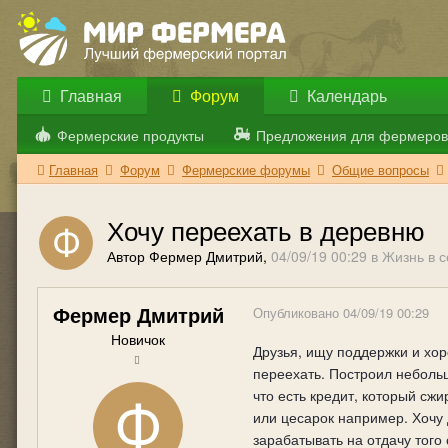
Главная
Форум
Календарь
Фермерские продукты
Предложения для фермеров
Главная
Форум
Фермерские форумы
Общие вопросы
Хочу переехать в деревню
Автор Фермер Дмитрий,
04/09/19 00:29
в
Жизнь в с
Фермер Дмитрий
Опубликовано
04/09/19 00:29
Новичок
Друзья, ищу поддержки и хоро
переехать. Построил небольш
что есть кредит, который сж
или цесарок например. Хочу д
зарабатывать на отдачу того