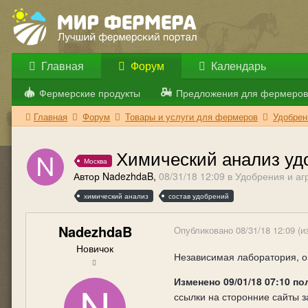
Главная
Форум
Календарь
Фермерские продукты
Предложения для фермеров
Главная
Форум
Товары и услуги для фермеров
Удобрен
Химический анализ уд
Москва
Автор NadezhdaB,
08/31/18 12:09
в
Удобрения и аг
химический анализ
состав удобрений
NadezhdaB
Опубликовано
08/31/18 12:09
(и
Новичок
Независимая лаборатория, о
Изменено
09/01/18 07:10
по
ссылки на сторонние сайты 