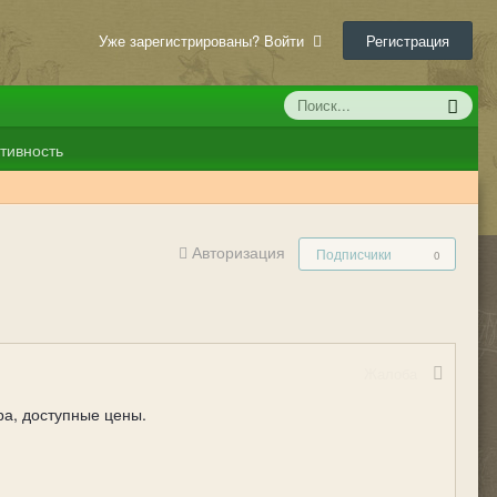
Уже зарегистрированы? Войти
Регистрация
тивность
Авторизация
Подписчики
0
Жалоба
ра, доступные цены.