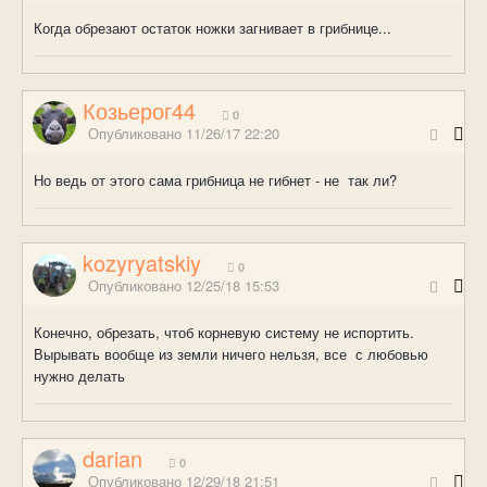
Когда обрезают остаток ножки загнивает в грибнице...
Козьерог44
0
Опубликовано
11/26/17 22:20
Но ведь от этого сама грибница не гибнет - не так ли?
kozyryatskiy
0
Опубликовано
12/25/18 15:53
Конечно, обрезать, чтоб корневую систему не испортить.
Вырывать вообще из земли ничего нельзя, все с любовью
нужно делать
darian
0
Опубликовано
12/29/18 21:51