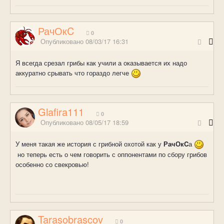
РачОкC
0
Опубликовано
08/03/17 16:31
Я всегда срезал грибы как учили а оказывается их надо
аккуратно срывать что гораздо легче
Glafira111
0
Опубликовано
08/05/17 18:59
У меня такая же история с грибной охотой как у
РачОкC
а
но теперь есть о чем говорить с оппонентами по сбору грибов
особенно со свекровью!
Tarasobrascov
0