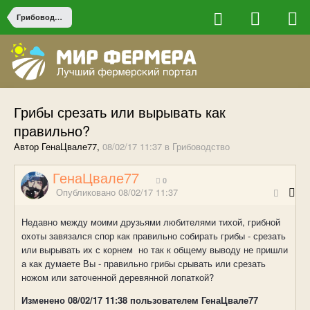
Грибоводство
Грибы срезать или вырывать как
правильно?
Автор ГенаЦвале77,
08/02/17 11:37
в
Грибоводство
ГенаЦвале77
0
Опубликовано
08/02/17 11:37
Недавно между моими друзьями любителями тихой, грибной
охоты завязался спор как правильно собирать грибы - срезать
или вырывать их с корнем но так к общему выводу не пришли
а как думаете Вы - правильно грибы срывать или срезать
ножом или заточенной деревянной лопаткой?
Изменено
08/02/17 11:38
пользователем ГенаЦвале77