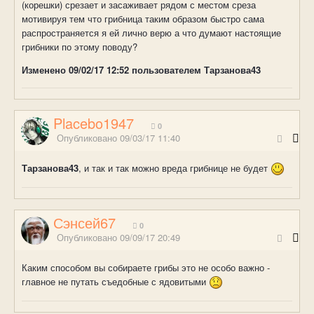
(корешки) срезает и засаживает рядом с местом среза
мотивируя тем что грибница таким образом быстро сама
распространяется я ей лично верю а что думают настоящие
грибники по этому поводу?
Изменено
09/02/17 12:52
пользователем Тарзанова43
Placebo1947
0
Опубликовано
09/03/17 11:40
Тарзанова43
, и так и так можно вреда грибнице не будет
Сэнсей67
0
Опубликовано
09/09/17 20:49
Каким способом вы собираете грибы это не особо важно -
главное не путать съедобные с ядовитыми