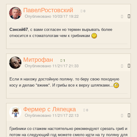
ПавелРостовский
0
Опубликовано
10/03/17 19:22
Сэнсей67
, с вами согласен но термин вырывать более
относится к стоматологам чем к грибникам
Митрофан
1
Опубликовано
11/21/17 21:33
Если я нахожу достойную поляну. то беру свою походную
косу и делаю "вжиик". И грибы все к верху шляпками...
Фермер с Ляпецка
0
Опубликовано
11/21/17 22:13
Грибники со стажем настоятельно рекомендуют срезать гриб и
потом на следующий год можете смело идти на ту поляну для