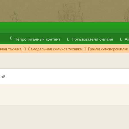
Непрочитанный контент
Пользователи онлайн
Ак
ная техника
Самодельная сельхоз техника
Грабли сеноворошилки
ой.