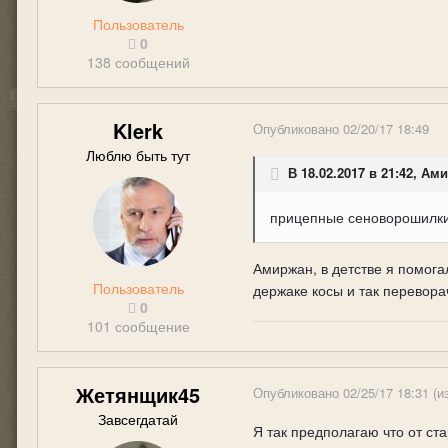
Пользователь
0
138 сообщений
Klerk
Опубликовано
02/20/17 18:49
Люблю быть тут
В 18.02.2017 в 21:42, Ам
прицепные сеноворошилки-
Амиржан, в детстве я помога
Пользователь
держаке косы и так перевора
0
101 сообщение
Жетянщик45
Опубликовано
02/25/17 18:31
(и
Завсегдатай
Я так предполагаю что от ста