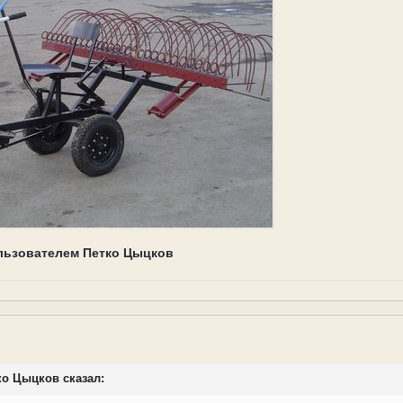
льзователем Петко Цыцков
тко Цыцков сказал: