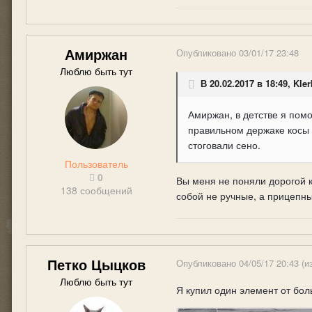
Амиржан
Опубликовано
03/01/17 23:48
Люблю быть тут
В 20.02.2017 в 18:49, Kler
Амиржан, в детстве я помо
правильном держаке косы 
стоговали сено.
Пользователь
0
Вы меня не поняли дорогой к
138 сообщений
собой не ручные, а прицепны
Петко Цыцков
Опубликовано
04/05/17 20:43
(и
Люблю быть тут
Я купил один элемент от бол