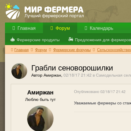
Главная
Форум
Календарь
Фермерские продукты
Предложения для фермеров
Главная
Форум
Фермерские форумы
Сельскохозяйствен
Грабли сеноворошилки
Автор Амиржан,
02/18/17 21:42
в
Самодельная сель
Амиржан
Опубликовано
02/18/17 21:42
Люблю быть тут
Уважаемые фермеры со стаже