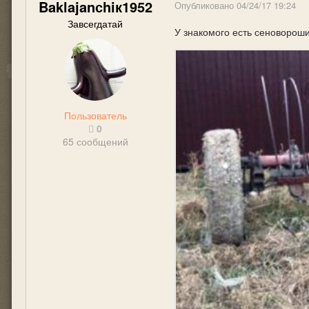
Baklajanсhiк1952
Опубликовано
04/24/17 19:24
Завсегдатай
У знакомого есть сеновороши
Пользователь
0
65 сообщений