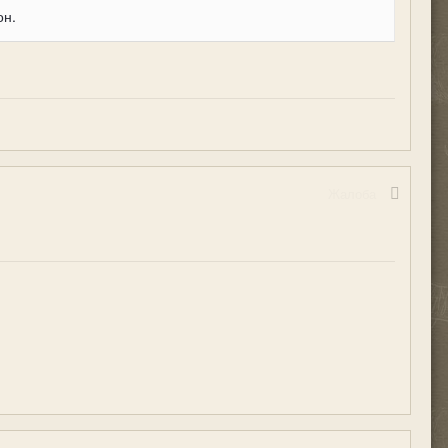
он.
Жалоба