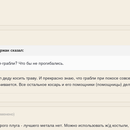
иржан сказал:
грабли? Что бы не прогибались.
л деду косить траву. И прекрасно знаю, что грабли при покосе сов
чивается. Все остальное косарь и его помощники (помощницы) дел
зменено)
рого плуга - лучшего метала нет. Можно использовать ж/д костыли,