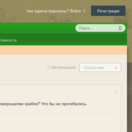
Уже зарегистрированы? Войти
Регистрация
тивность
Авторизация
Подписчики
0
Жалоба
оворошилки-грабли? Что бы не прогибались.