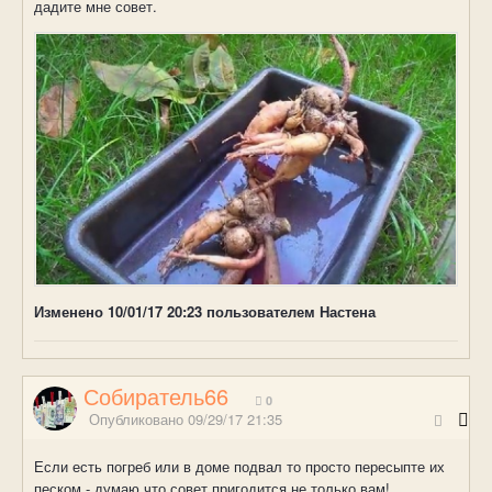
дадите мне совет.
Изменено
10/01/17 20:23
пользователем Настена
Собиратель66
0
Опубликовано
09/29/17 21:35
Если есть погреб или в доме подвал то просто пересыпте их
песком - думаю что совет пригодится не только вам!