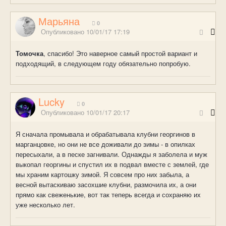
Марьяна
0
Опубликовано
10/01/17 17:19
Томочка
, спасибо! Это наверное самый простой вариант и
подходящий, в следующем году обязательно попробую.
Lucky
0
Опубликовано
10/01/17 20:17
Я сначала промывала и обрабатывала клубни георгинов в
марганцовке, но они не все доживали до зимы - в опилках
пересыхали, а в песке загнивали. Однажды я заболела и муж
выкопал георгины и спустил их в подвал вместе с землей, где
мы храним картошку зимой. Я совсем про них забыла, а
весной вытаскиваю засохшие клубни, размочила их, а они
прямо как свеженькие, вот так теперь всегда и сохраняю их
уже несколько лет.