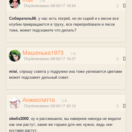
0
Опубликовано
09/30/17 18:54
Собиратель66
, у нас есть погреб, но он сырой и к весне все
клубни превращаются в труху, все перепробовали и песок
тоже, может подскажите что делать?
Машенька1973
0
Опубликовано
09/30/17 19:27
misi
, спрошу совета у подружки она тоже увлекается цветами
может подскажет дельный совет.
Анжиолетта
0
Опубликовано
09/30/17 20:12
obelix2000
, ну и рассмешили, вы наверное никогда не видели
как они растут, какие же горшки для них нужно, ведь они
кустами растут.