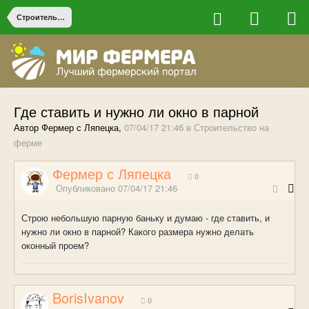
Строительство на ферме
Где ставить и нужно ли окно в парной
Автор Фермер с Ляпецка,
07/04/17 21:46
в
Строительство на
ферме
Фермер с Ляпецка
0
Опубликовано
07/04/17 21:46
Строю небольшую парную баньку и думаю - где ставить, и
нужно ли окно в парной? Какого размера нужно делать
оконный проем?
BorisIvanov
0