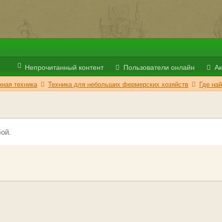
Непрочитанный контент
Пользователи онлайн
Ак
ная техника
Техника для небольших фермерских хозяйств
Где на
ой.