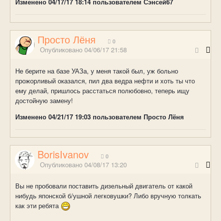
Изменено
04/17/17 18:14
пользователем Сэнсей67
Просто Лёня
0
Опубликовано
04/06/17 21:58
Не берите на базе УАЗа, у меня такой был, уж больно
прожорливый оказался, пил два ведра нефти и хоть ты что
ему делай, пришлось расстаться полюбовно, теперь ищу
достойную замену!
Изменено
04/21/17 19:03
пользователем Просто Лёня
BorisIvanov
0
Опубликовано
04/08/17 13:20
Вы не пробовали поставить дизельный двигатель от какой
нибудь японской б/ушной легковушки? Либо вручную толкать
как эти ребята