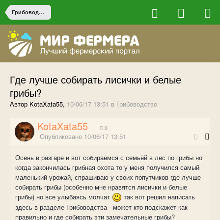
Грибоводство
Где лучше собирать лисички и белые
грибы?
Автор KotaXata55,
10/06/17 13:51
в
Грибоводство
KotaXata55
0
Опубликовано
10/06/17 13:51
Осень в разгаре и вот собираемся с семьёй в лес по грибы но
когда закончилась грибная охота то у меня получился самый
маленький урожай, спрашиваю у своих попутчиков где лучше
собирать грибы (особенно мне нравятся лисички и белые
грибы) но все улыбаясь молчат
так вот решил написать
здесь в разделе Грибоводства - может кто подскажет как
правильно и где собирать эти замечательные грибы?