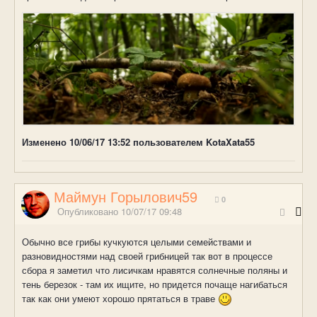
Изменено
10/06/17 13:52
пользователем KotaXata55
Маймун Горылович59
0
Опубликовано
10/07/17 09:48
Обычно все грибы кучкуются целыми семействами и
разновидностями над своей грибницей так вот в процессе
сбора я заметил что лисичкам нравятся солнечные поляны и
тень березок - там их ищите, но придется почаще нагибаться
так как они умеют хорошо прятаться в траве