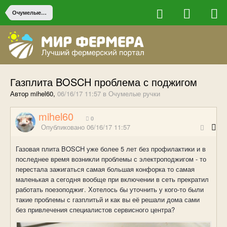
Очумелые ручки
Газплита BOSCH проблема с поджигом
Автор mihel60,
06/16/17 11:57
в
Очумелые ручки
mihel60
0
Опубликовано
06/16/17 11:57
Газовая плита BOSCH уже более 5 лет без профилактики и в
последнее время возникли проблемы с электроподжигом - то
перестала зажигаться самая большая конфорка то самая
маленькая а сегодня вообще при включении в сеть прекратил
работать поезоподжиг. Хотелось бы уточнить у кого-то были
такие проблемы с газплитьй и как вы её решали дома сами
без привлечения специалистов сервисного центра?