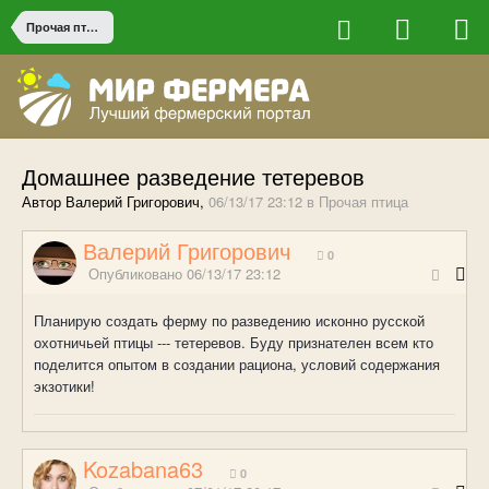
Прочая птица
Домашнее разведение тетеревов
Автор Валерий Григорович,
06/13/17 23:12
в
Прочая птица
Валерий Григорович
0
Опубликовано
06/13/17 23:12
Планирую создать ферму по разведению исконно русской
охотничьей птицы --- тетеревов. Буду признателен всем кто
поделится опытом в создании рациона, условий содержания
экзотики!
Kozabana63
0