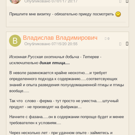
Опубликовано
07/01/17 20:17
Пришлите мне визитку - обязательно приеду посмотреть
Владислав Владимирович
0
Опубликовано
07/15/20 20:55
Исконная Русская охотничья добыча - Тетерев -
исключительно
дикая птица....
В неволе размножается крайне неохотно....и требует
определенного подхода к содержанию.....соответсвующих
знаний и опыта разведения полуодомашненной птицы и птицы
вообще.....
Так что слово - ферма - тут просто не уместна.....штучный
продукт - не производят на фабриках...
Начните с фазана.....он в содержании попроще будет и менее
требователен к условиям....
Через несколько лет - при удачном опыте - займетесь и