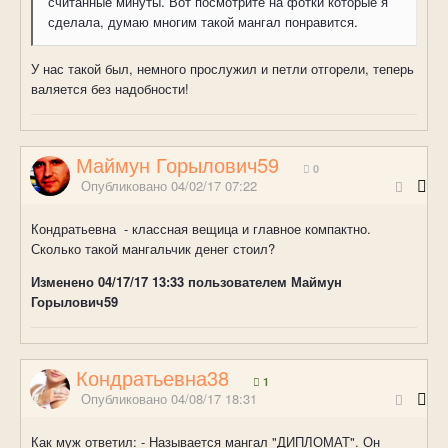
считанные минуты. Вот посмотрите на фотки которые я
сделала, думаю многим такой мангал понравится.
У нас такой был, немного прослужил и петли отгорели, теперь
валяется без надобности!
Маймун Горылович59
0
Опубликовано
04/02/17 07:22
Кондратьевна - классная вещица и главное компактно.
Сколько такой мангальчик денег стоил?
Изменено
04/17/17 13:33
пользователем Маймун
Горылович59
Кондратьевна38
1
Опубликовано
04/08/17 18:31
Как муж ответил: - Называется мангал "ДИПЛОМАТ". Он