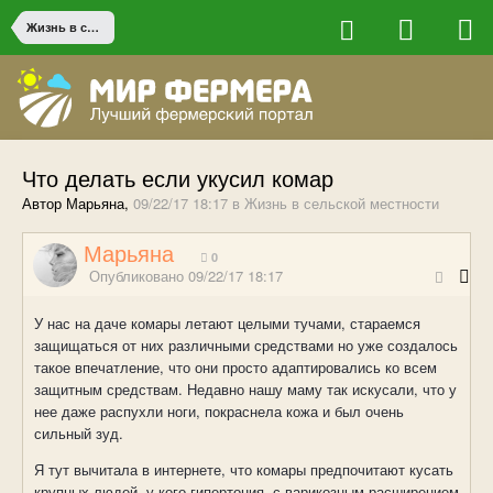
Жизнь в сельской местности
Что делать если укусил комар
Автор Марьяна,
09/22/17 18:17
в
Жизнь в сельской местности
Марьяна
0
Опубликовано
09/22/17 18:17
У нас на даче комары летают целыми тучами, стараемся
защищаться от них различными средствами но уже создалось
такое впечатление, что они просто адаптировались ко всем
защитным средствам. Недавно нашу маму так искусали, что у
нее даже распухли ноги, покраснела кожа и был очень
сильный зуд.
Я тут вычитала в интернете, что комары предпочитают кусать
крупных людей, у кого гипертония, с варикозным расширением