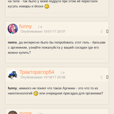
на теле - так было у моей подруги при этом её перестали
кусать комары и блохи
funny
0
Опубликовано
10/01/17 20:57
nemo
, да интересно было бы попробовать этот гель - бальзам
с аргинином, узнайте пожалуйста у вашей соседки где его
можно купить?
Тракторатор54
0
Опубликовано
10/19/17 20:56
funny
, немного не понял что такое Аргинин - это что то из
нанотехнологий
или очередная присадка для организма?
mops
0