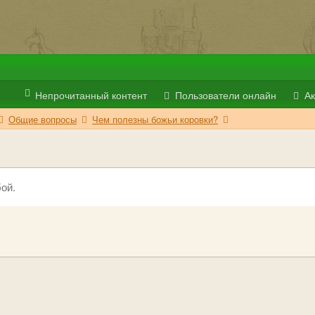
Непрочитанный контент
Пользователи онлайн
Ак
Общие вопросы
Чем полезны божьи коровки?
ой.