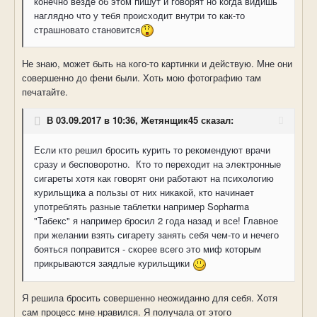
конечно везде об этом пишут и говорят но когда видишь
наглядно что у тебя происходит внутри то как-то
страшновато становится
Не знаю, может быть на кого-то картинки и действую. Мне они
совершенно до фени были. Хоть мою фотографию там
печатайте.
В 03.09.2017 в 10:36, Жетянщик45 сказал:
Если кто решил бросить курить то рекомендуют врачи
сразу и бесповоротно. Кто то переходит на электронные
сигареты хотя как говорят они работают на психологию
курильщика а пользы от них никакой, кто начинает
употреблять разные таблетки например Sopharma
"Табекс" я например бросил 2 года назад и все! Главное
при желании взять сигарету занять себя чем-то и нечего
бояться поправится - скорее всего это миф которым
прикрываются заядлые курильщики
Я решила бросить совершенно неожиданно для себя. Хотя
сам процесс мне нравился. Я получала от этого