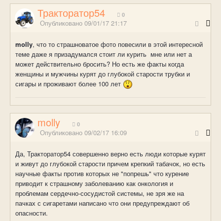
Тракторатор54
0
Опубликовано
09/01/17 21:17
molly
, что то страшноватое фото повесили в этой интересной
теме даже я призадумался стоит ли курить мне или нет а
может действительно бросить? Но есть же факты когда
женщины и мужчины курят до глубокой старости трубки и
сигары и проживают более 100 лет
molly
0
Опубликовано
09/02/17 16:09
Да, Тракторатор54 совершенно верно есть люди которые курят
и живут до глубокой старости причем крепкий табачок, но есть
научные факты против которых не "попрешь" что курение
приводит к страшному заболеванию как онкология и
проблемам сердечно-сосудистой системы, не зря же на
пачках с сигаретами написано что они предупреждают об
опасности.