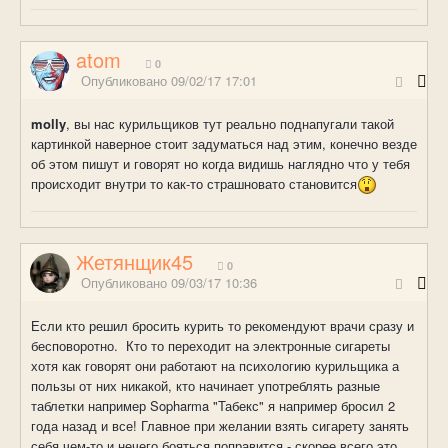
atom
0
Опубликовано
09/02/17 17:01
molly
, вы нас курильщиков тут реально поднапугали такой
картинкой наверное стоит задуматься над этим, конечно везде
об этом пишут и говорят но когда видишь наглядно что у тебя
происходит внутри то как-то страшновато становится
Жетянщик45
0
Опубликовано
09/03/17 10:36
Если кто решил бросить курить то рекомендуют врачи сразу и
бесповоротно. Кто то переходит на электронные сигареты
хотя как говорят они работают на психологию курильщика а
пользы от них никакой, кто начинает употреблять разные
таблетки например Sopharma "Табекс" я например бросил 2
года назад и все! Главное при желании взять сигарету занять
себя чем-то и нечего бояться поправится - скорее всего это