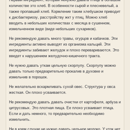
количестве это хлеб. В особенности сырой и плесневелый, а
также пропавший хлеб. Кормление таким хлебушком приводит
к дисбактериозу, расстройству жкт у птиц. Можно хлеб
вводить в небольших количествах с месяца в сушенном,
измельченном виде (виде небольших сухариков).
Не рекомендую давать много травы, огурцов и кабачков. Эти
ингредиенты активно выводят из организма кальций. Эти
ингредиенты забивают желудок и плохо перевариваются. Это
введет к нарушением желудочно-кишечного тракта.
Не нужно давать уткам цельную скорлупу. Скорлупу можно
давать только предварительно прокалив в духовке и
измельчив в порошок.
Не желательно вскармливать сухой овес. Структура у овса
жесткая. Он плохо усваивается.
Не рекомендую давать давать очистки от картофеля, арбуза и
цитрусовых. Это плотная пища. Ее плохо усваивает птица.
Если и дать немного, то предварительно необходимо
измельчить.
Ни в коем случае не нужно давать цельное молоко. У уток нет