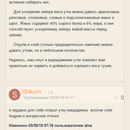
активнее набирать вес.
·
Для ускорения набора веса уток можно давать арахисовые,
рапсовые, хлопковые, соевые и подсолнечниковые жмых и
шрот. Жмых содержит 40% сырого белка и 6% жира, и они
способствуют ускоренному набору живой массы перед
забоем.
·
Отруби и хлеб (только предварительно замочив) можно
давать уткам, но в небольшом количестве.
Надеюсь, наш опыт в выращивании уток поможет вам
правильно их кормить и добиваться хорошего веса тушек.
Shikom
0
Опубликовано
03/30/19 01:17
я недавно для себя открыл утку-мандаринку вполне себе
бодрая и интересная птичка
Изменено
03/30/19 07:16
пользователем alna