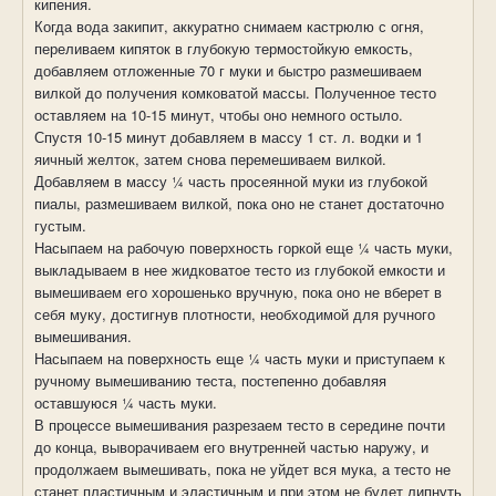
кипения.
Когда вода закипит, аккуратно снимаем кастрюлю с огня,
переливаем кипяток в глубокую термостойкую емкость,
добавляем отложенные 70 г муки и быстро размешиваем
вилкой до получения комковатой массы. Полученное тесто
оставляем на 10-15 минут, чтобы оно немного остыло.
Спустя 10-15 минут добавляем в массу 1 ст. л. водки и 1
яичный желток, затем снова перемешиваем вилкой.
Добавляем в массу ¼ часть просеянной муки из глубокой
пиалы, размешиваем вилкой, пока оно не станет достаточно
густым.
Насыпаем на рабочую поверхность горкой еще ¼ часть муки,
выкладываем в нее жидковатое тесто из глубокой емкости и
вымешиваем его хорошенько вручную, пока оно не вберет в
себя муку, достигнув плотности, необходимой для ручного
вымешивания.
Насыпаем на поверхность еще ¼ часть муки и приступаем к
ручному вымешиванию теста, постепенно добавляя
оставшуюся ¼ часть муки.
В процессе вымешивания разрезаем тесто в середине почти
до конца, выворачиваем его внутренней частью наружу, и
продолжаем вымешивать, пока не уйдет вся мука, а тесто не
станет пластичным и эластичным и при этом не будет липнуть