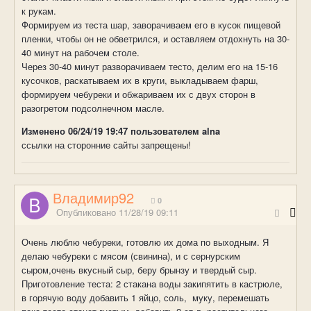
к рукам.
Формируем из теста шар, заворачиваем его в кусок пищевой
пленки, чтобы он не обветрился, и оставляем отдохнуть на 30-
40 минут на рабочем столе.
Через 30-40 минут разворачиваем тесто, делим его на 15-16
кусочков, раскатываем их в круги, выкладываем фарш,
формируем чебуреки и обжариваем их с двух сторон в
разогретом подсолнечном масле.
Изменено
06/24/19 19:47
пользователем alna
ссылки на сторонние сайты запрещены!
Владимир92
0
Опубликовано
11/28/19 09:11
Очень люблю чебуреки, готовлю их дома по выходным. Я
делаю чебуреки с мясом (свинина), и с сернурским
сыром,очень вкусный сыр, беру брынзу и твердый сыр.
Приготовление теста: 2 стакана воды закипятить в кастрюле,
в горячую воду добавить 1 яйцо, соль, муку, перемешать