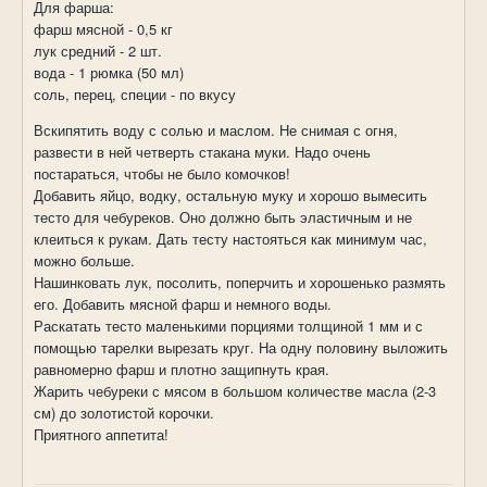
Для фарша:
фарш мясной - 0,5 кг
лук средний - 2 шт.
вода - 1 рюмка (50 мл)
соль, перец, специи - по вкусу
Вскипятить воду с солью и маслом. Не снимая с огня,
развести в ней четверть стакана муки. Надо очень
постараться, чтобы не было комочков!
Добавить яйцо, водку, остальную муку и хорошо вымесить
тесто для чебуреков. Оно должно быть эластичным и не
клеиться к рукам. Дать тесту настояться как минимум час,
можно больше.
Нашинковать лук, посолить, поперчить и хорошенько размять
его. Добавить мясной фарш и немного воды.
Раскатать тесто маленькими порциями толщиной 1 мм и с
помощью тарелки вырезать круг. На одну половину выложить
равномерно фарш и плотно защипнуть края.
Жарить чебуреки с мясом в большом количестве масла (2-3
см) до золотистой корочки.
Приятного аппетита!