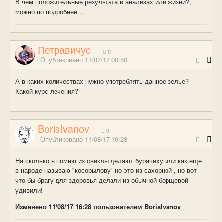
В чем положительные результата в анализах или жизни?,
можно по подробнее...
Петравичус
0
Опубликовано
11/07/17 00:50
А в каких количествах нужно употреблять данное зелье?
Какой курс лечения?
BorisIvanov
0
Опубликовано
11/08/17 16:28
На сколько я помню из свеклы делают бурячиху или как еще
в народе называю "косорылову" но это из сахорной , но вот
что бы брагу для здоровья делали из обычной борщевой -
удивили!
Изменено
11/08/17 16:28
пользователем BorisIvanov