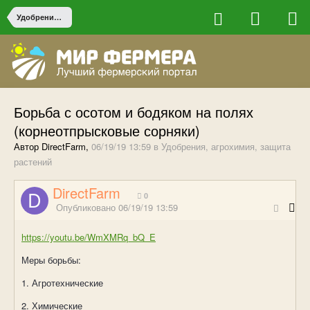
Удобрения, агрохимия, защита растений
Борьба с осотом и бодяком на полях
(корнеотпрысковые сорняки)
Автор DirectFarm,
06/19/19 13:59
в
Удобрения, агрохимия, защита
растений
DirectFarm
0
Опубликовано
06/19/19 13:59
https://youtu.be/WmXMRq_bQ_E
Меры борьбы:
1. Агротехнические
2. Химические