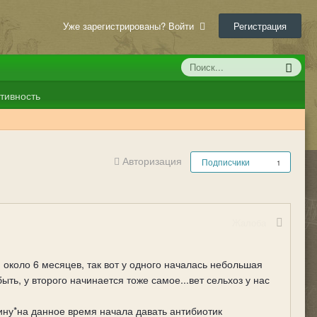
Уже зарегистрированы? Войти
Регистрация
тивность
Авторизация
Подписчики
1
Жалоба
м около 6 месяцев, так вот у одного началась небольшая
ыть, у второго начинается тоже самое...вет сельхоз у нас
ину*на данное время начала давать антибиотик