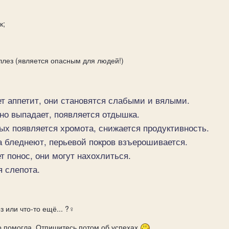
к;
ллез (является опасным для людей!)
ет аппетит, они становятся слабыми и вялыми.
но выпадает, появляется отдышка.
ых появляется хромота, снижается продуктивность.
а бледнеют, перьевой покров взъерошивается.
ет понос, они могут нахохлиться.
я слепота.
 или что-то ещё...
?‍♀️
то помогла. Отпишитесь потом об успехах