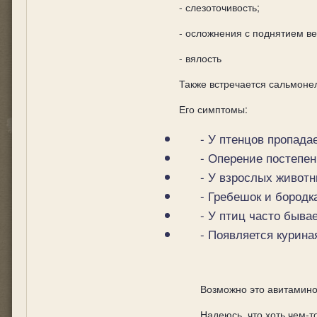
- слезоточивость;
- осложнения с поднятием ве
- вялость
Также встречается сальмоне
Его симптомы:
- У птенцов пропада
- Оперение постепен
- У взрослых животн
- Гребешок и бородк
- У птиц часто быва
- Появляется курина
Возможно это авитаминоз
Надеюсь, что хоть чем-