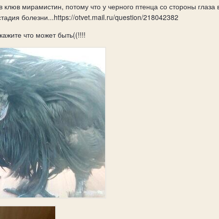
в клюв мирамистин, потому что у черного птенца со стороны глаза 
адия болезни...https://otvet.mail.ru/question/218042382
ажите что может быть((!!!!