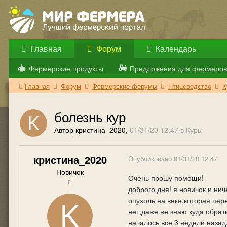
Главная
Форум
Календарь
Фермерские продукты
Предложения для фермеров
Главная
Форум
Фермерские форумы
Птицеводство
К
болезнь кур
Автор кристина_2020,
01/31/20 12:47
в
Куры
кристина_2020
Опубликовано
01/31/20 12:47
Новичок
Очень прошу помощи!
доброго дня! я новичок и нич
опухоль на веке,которая пере
нет,даже не знаю куда обрати
началось все 3 недели назад