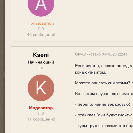
Пользователь
0
46 сообщений
Kseni
Опубликовано
04/18/20 22:41
Начинающий
Если честно, сложно определ
конъюктивитом.
Можете описать симптомы? К
Во всяком случае, вот симпт
- переполнение век кровью;
Модератор
0
- отёк глаз (они будут гноитьс
11 сообщений
- куры трутся глазами о твёр