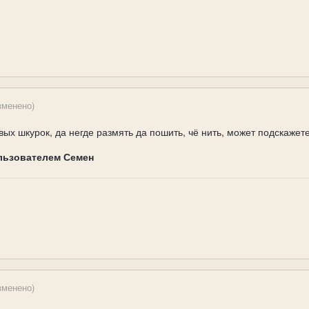
зменено)
вых шкурок, да негде размять да пошить, чё нить, может подскажет
льзователем Семен
зменено)