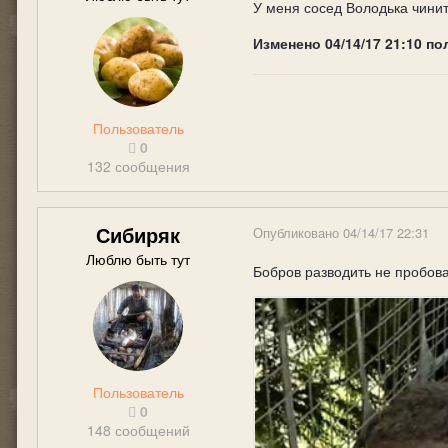
У меня сосед Володька чинит
Изменено
04/14/17 21:10
по
Пользователь
0
132 сообщения
Сибиряк
Опубликовано
04/14/17 22:31
Люблю быть тут
Бобров разводить не пробовал
Пользователь
0
148 сообщений