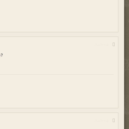
Жалоба
е?
Жалоба