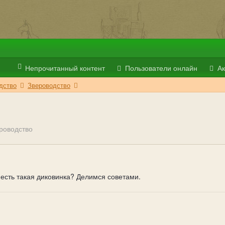
Непрочитанный контент
Пользователи онлайн
Ак
дство
Звероводство
роводство
о есть такая диковинка? Делимся советами.