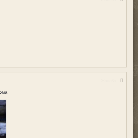
Жалоба
ома.