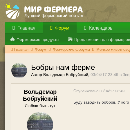
Главная
Форум
Календарь
Фермерские продукты
Предложения для фермеров
Главная
Форум
Фермерские форумы
Мелкое животново
Бобры нам ферме
Автор Вольдемар Бобруйский,
03/04/17 23:49
в
Зве
Вольдемар
Опубликовано
03/04/17 23:49
Бобруйский
Буду заводить бобров. У ког
Люблю быть тут