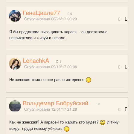
ГенаЦвале77
0
Опубликовано
08/26/17 20:29
Я бы предложил выращивать карася - он достаточно
неприхотлив и живуч в неволе.
LenachkA
1
Опубликовано
09/19/17 20:06
Не женская тема но все равно интересно
Вольдемар Бобруйский
0
Опубликовано
12/01/17 21:28
Как не женская? А карасей то жарить кто будет?
И тину
вокруг пруда некому убирать!