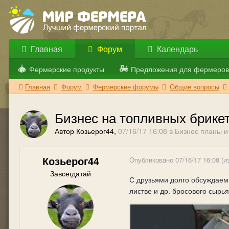
Главная
Форум
Календарь
Фермерские продукты
Предложения для фермеров
Главная
Форум
Фермерские форумы
Общие вопросы
Бизнес на топливных брике
Автор Козьерог44,
07/16/17 16:08
в
Бизнес планы и
Козьерог44
Опубликовано
07/16/17 16:08
(и
Завсегдатай
С друзьями долго обсуждаем
листве и др. бросового сырь