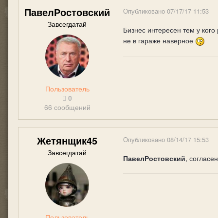
ПавелРостовский
Опубликовано
07/17/17 11:53
Завсегдатай
Бизнес интересен тем у кого 
не в гараже наверное
Пользователь
0
66 сообщений
Жетянщик45
Опубликовано
08/14/17 15:53
Завсегдатай
ПавелРостовский
, согласе
Пользователь