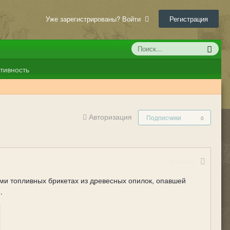
Уже зарегистрированы? Войти
Регистрация
тивность
Авторизация
Подписчики
0
Жалоба
ми топливных брикетах из древесных опилок, опавшей
е.