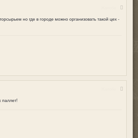
Жалоба
вторсырьем но где в городе можно организовать такой цех -
Жалоба
х паллет!