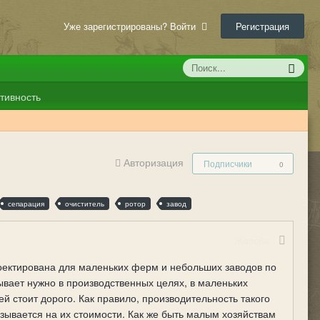
Уже зарегистрированы? Войти
Регистрация
тивность
Авторизация
Подписчики
0
сепарация
очиститель
ротор
завод
Жалоба
оектирована для маленьких ферм и небольших заводов по
ывает нужно в производственных целях, в маленьких
й стоит дорого. Как правило, производительность такого
азывается на их стоимости. Как же быть малым хозяйствам