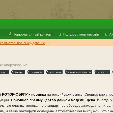
Непрочитанный контент
Пользователи онлайн
Ак
хозяйственное оборудование
ое оборудование
ермер
молоко
соматика
бактерии
сливкоотделитель
качество
й
РОТОР-ОБРП-1- новинка
на российском рынке. Специально спр
укции.
Основное преимущество данной модели -цена
. Иногда б
льную очистку молока, но стандартное оборудование для этих целе
ше, и такие бактофуги оснащены автоматической выгрузкой, что ск