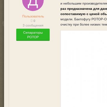
и небольшим производителя
раз предназначена для дан
сопоставимую с ценой обы
Пользователь
модели. Бактофугу РОТОР-ОБ
0
очистку при более низких те
3 сообщения
Сепараторы
РОТОР