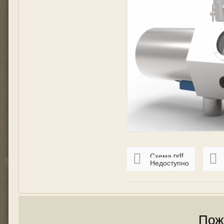
Схема.pdf
Недоступно
Пож