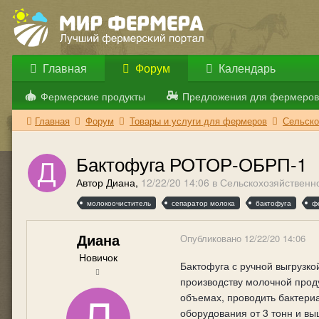
Главная
Форум
Календарь
Фермерские продукты
Предложения для фермеров
Главная
Форум
Товары и услуги для фермеров
Сельско
Бактофуга РОТОР-ОБРП-1
Автор Диана,
12/22/20 14:06
в
Сельскохозяйственн
молокоочиститель
сепаратор молока
бактофуга
ф
Диана
Опубликовано
12/22/20 14:06
Новичок
Бактофуга с ручной выгрузко
производству молочной прод
объемах, проводить бактериа
оборудования от 3 тонн и вы