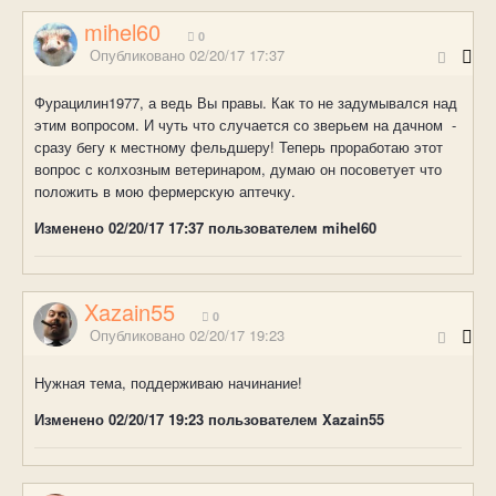
mihel60
0
Опубликовано
02/20/17 17:37
Фурацилин1977, а ведь Вы правы. Как то не задумывался над
этим вопросом. И чуть что случается со зверьем на дачном -
сразу бегу к местному фельдшеру! Теперь проработаю этот
вопрос с колхозным ветеринаром, думаю он посоветует что
положить в мою фермерскую аптечку.
Изменено
02/20/17 17:37
пользователем mihel60
Xazain55
0
Опубликовано
02/20/17 19:23
Нужная тема, поддерживаю начинание!
Изменено
02/20/17 19:23
пользователем Xazain55