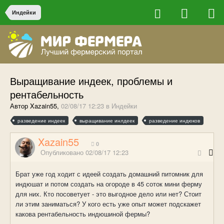
Индейки
Выращивание индеек, проблемы и
рентабельность
Автор Xazain55,
02/08/17 12:23
в
Индейки
разведение индеек
выращивание инлдеек
разведение индюков
Xazain55
0
Опубликовано
02/08/17 12:23
Брат уже год ходит с идеей создать домашний питомник для
индюшат и потом создать на огороде в 45 соток мини ферму
для них. Кто посоветует - это выгодное дело или нет? Стоит
ли этим заниматься? У кого есть уже опыт может подскажет
какова рентабельность индюшиной фермы?