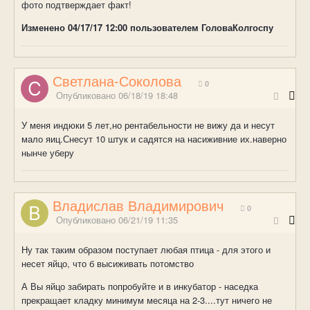
фото подтверждает факт!
Изменено
04/17/17 12:00
пользователем ГоловаКолгоспу
Светлана-Соколова
0
Опубликовано
06/18/19 18:48
У меня индюки 5 лет,но рентабельности не вижу да и несут
мало яиц.Снесут 10 штук и садятся на насиживние их.наверно
нынче уберу
Владислав Владимирович
0
Опубликовано
06/21/19 11:35
Ну так таким образом поступает любая птица - для этого и
несет яйцо, что б высиживать потомство
А Вы яйцо забирать попробуйте и в инкубатор - наседка
прекращает кладку минимум месяца на 2-3....тут ничего не