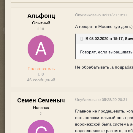
Альфонц
Опубликовано
02/11/20 13:17
Опытный
А говорят в Москве кур доят.)
В 08.02.2020 в 15:17, Su
Говорят, если выращивать,
Не обрабатывать ,а подрабаты
Пользователь
0
46 сообщений
Семен Семеныч
Опубликовано
05/28/20 20:31
Новичок
Главное не продешевить, ког
есть положительный опыт ра
воронежской была система а
подсолнечнике раз пять, в о