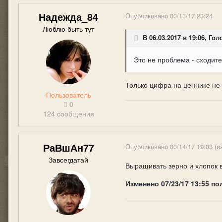
Надежда_84
Опубликовано
03/13/17 23:24
Люблю быть тут
В 06.03.2017 в 19:06, Го
Это не проблема - сходите
Только цифра на ценнике не 
Пользователь
0
124 сообщения
РаВшАн77
Опубликовано
03/14/17 19:03
(и
Завсегдатай
Выращивать зерно и хлопок в
Изменено
07/23/17 13:55
по