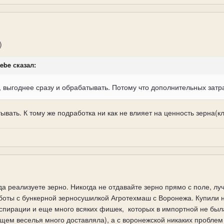
)
webe сказал:
 выгоднее сразу и обрабатывать. Потому что дополнительных затра
вать. К тому же подработка ни как не влияет на ценность зерна(кле
да реализуете зерно. Никогда не отдавайте зерно прямо с поле, лу
боты с бункерной зерносушилкой Агротехмаш с Воронежа. Купили 
спирации и еще много всяких фишек,
которых в импортной не была
бщем веселья много доставляла), а с воронежской никаких проблем