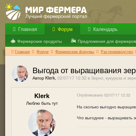
Главная
Форум
Календарь
Фермерские продукты
Предложения для фермеров
Главная
Форум
Фермерские форумы
Растениеводство
Выгода от выращивания зе
Автор Klerk,
02/07/17 12:32
в
Зерно, кукуруза и зе
Klerk
Опубликовано
02/07/17 12:32
Люблю быть тут
На сколько выгодно выращив
Что выгоднее - выращивать з