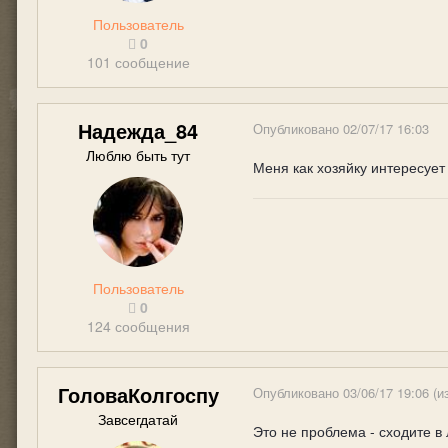
Пользователь
0
101 сообщение
Надежда_84
Опубликовано
02/07/17 16:03
Люблю быть тут
Меня как хозяйку интересует
Пользователь
0
124 сообщения
ГоловаКолгоспу
Опубликовано
03/06/17 19:06
(и
Завсегдатай
Это не проблема - сходите в 