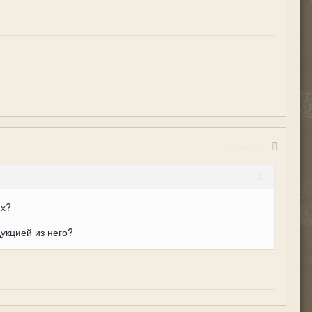
Жалоба
ях?
укцией из него?