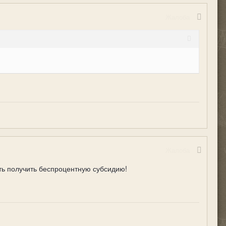
Жалоба
Жалоба
сть получить беспроцентную субсидию!