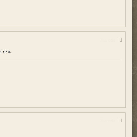
Жалоба
делия.
Жалоба