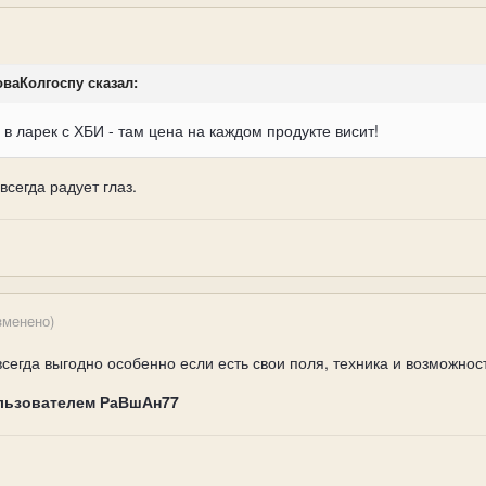
ловаКолгоспу сказал:
 в ларек с ХБИ - там цена на каждом продукте висит!
всегда радует глаз.
зменено)
сегда выгодно особенно если есть свои поля, техника и возможно
льзователем РаВшАн77