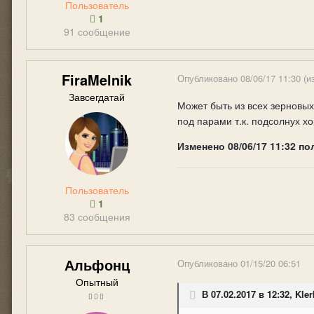
Пользователь
1
91 сообщение
FiraMelnik
Опубликовано
08/06/17 11:30
(и
Завсегдатай
Может быть из всех зерновых
под парами т.к. подсолнух хо
Изменено
08/06/17 11:32
по
Пользователь
1
83 сообщения
Альфонц
Опубликовано
01/15/20 06:51
Опытный
В 07.02.2017 в 12:32, Kler