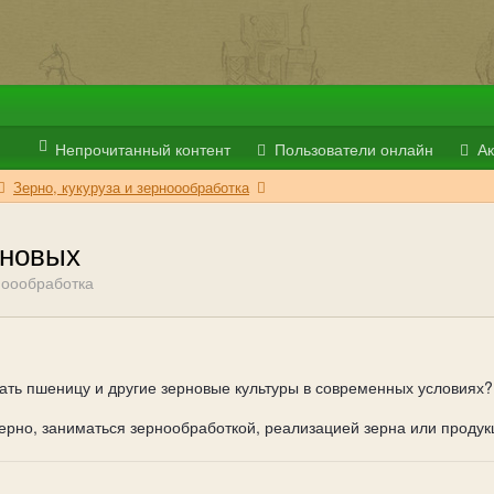
Непрочитанный контент
Пользователи онлайн
Ак
Зерно, кукуруза и зерноообработка
рновых
рноообработка
ать пшеницу и другие зерновые культуры в современных условиях
ерно, заниматься зернообработкой, реализацией зерна или продук