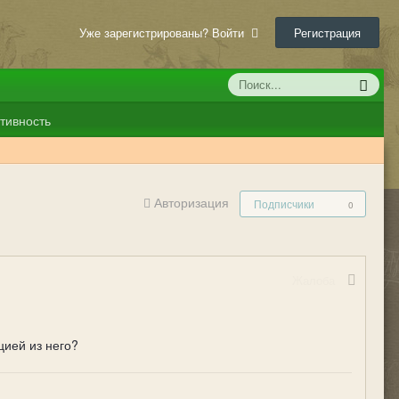
Уже зарегистрированы? Войти
Регистрация
тивность
Авторизация
Подписчики
0
Жалоба
?
цией из него?