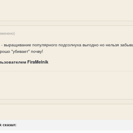
зменено)
 - выращивание популярного подсолнуха выгодно но нельзя забыват
рошо "убивает" почву!
льзователем FiraMelnik
k сказал: