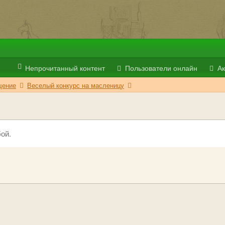
Непрочитанный контент
Пользователи онлайн
Ак
ение
Веселый конкурс на масленицу
ой.