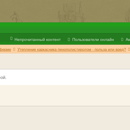
Непрочитанный контент
Пользователи онлайн
Ак
 ферме
Утепление каркасника пенополистиролом - польза или вред?
ой.