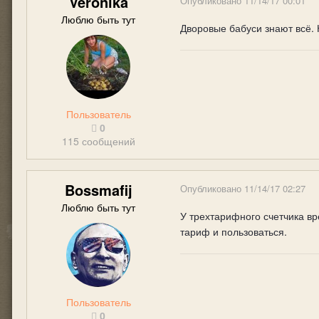
Veronika
Опубликовано
11/14/17 00:01
Люблю быть тут
Дворовые бабуси знают всё. 
Пользователь
0
115 сообщений
Bossmafij
Опубликовано
11/14/17 02:27
Люблю быть тут
У трехтарифного счетчика вр
тариф и пользоваться.
Пользователь
0