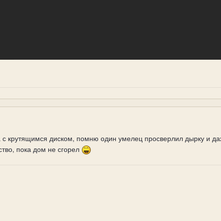
а с крутящимся диском, помню один умелец просверлил дырку и да
тво, пока дом не сгорел