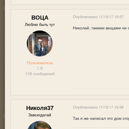
ВОЦА
Опубликовано
11/15/17 19:57
Люблю быть тут
Николай, такими вещами не о
Пользователь
0
116 сообщений
Николя37
Опубликовано
11/15/17 19:58
Завсегдатай
Так я же написал что дом сг