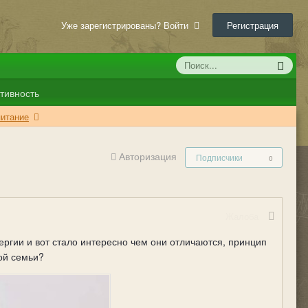
Уже зарегистрированы? Войти
Регистрация
тивность
питание
Авторизация
Подписчики
0
Жалоба
ргии и вот стало интересно чем они отличаются, принцип
кой семьи?