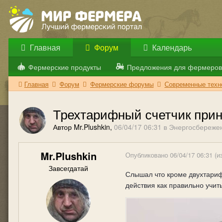
Главная
Форум
Календарь
Фермерские продукты
Предложения для фермеров
Главная
Форум
Фермерские форумы
Современные техно
Трехтарифный счетчик прин
Автор Mr.Plushkin,
06/04/17 06:31
в
Энергосбережен
Mr.Plushkin
Опубликовано
06/04/17 06:31
(и
Завсегдатай
Слышал что кроме двухтарифн
действия как правильно учит