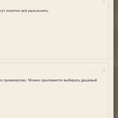
Жалоба
гут понятно всё разъяснить.
Жалоба
этих промежутках. Можно приловчится выбирать дешевый