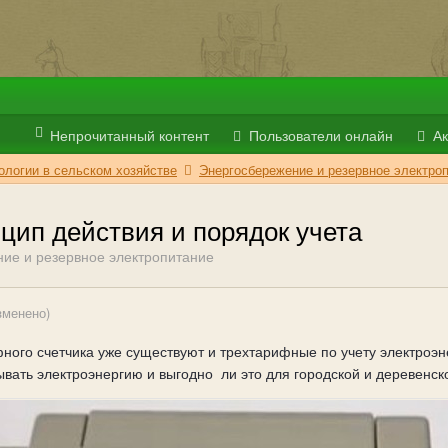
Непрочитанный контент
Пользователи онлайн
Ак
логии в сельском хозяйстве
Энергосбережение и резервное электро
цип действия и порядок учета
ие и резервное электропитание
зменено)
ого счетчика уже существуют и трехтарифные по учету электроэне
ывать электроэнергию и выгодно ли это для городской и деревенс