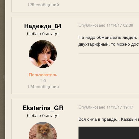
129 сообщений
Надежда_84
Опубликовано
11/14/17 02:39
Люблю быть тут
На надо обманывать людей. 
двухтарифный, то можно дос
Пользователь
0
124 сообщения
Ekaterina_GR
Опубликовано
11/15/17 19:47
Люблю быть тут
Вся сила в правде... Каждый