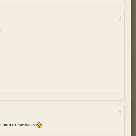
Жалоба
.
Жалоба
я шел от счетчика