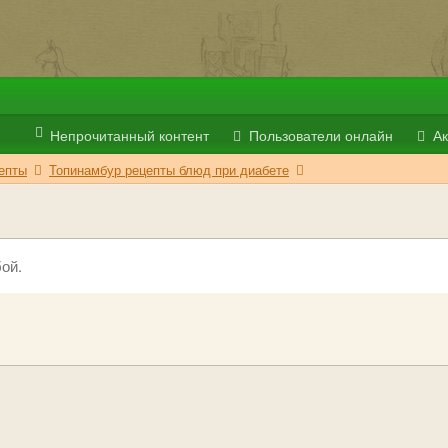
Непрочитанный контент
Пользователи онлайн
Ак
епты
Топинамбур рецепты блюд при диабете
ой.