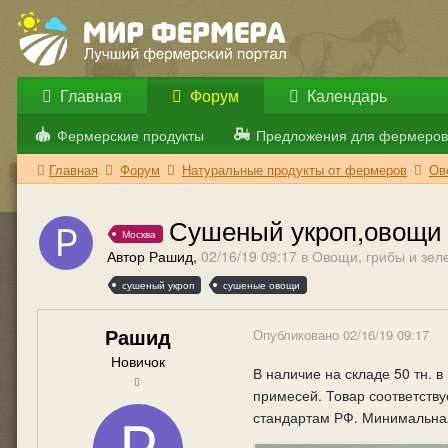
Главная
Форум
Календарь
Фермерские продукты
Предложения для фермеров
Главная
Форум
Натуральные продукты от фермеров
Ов
Сушеный укроп,овощи
Москва
Автор Рашид,
02/16/19 09:17
в
Овощи, грибы и зел
сушеный укроп
сушеные овощи
Рашид
Опубликовано
02/16/19 09:17
Новичок
В наличие на складе 50 тн.
примесей. Товар соответству
стандартам РФ. Минимальная